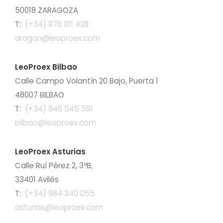
50018 ZARAGOZA
T:
(+34) 976 011 428
aragon@leoproex.com
LeoProex Bilbao
Calle Campo Volantín 20 Bajo, Puerta 1
48007 BILBAO
T:
(+34) 946 545 591
bilbao@leoproex.com
LeoProex Asturias
Calle Ruí Pérez 2, 3ºB,
33401 Avilés
T:
(+34) 984 340 055
asturias@leoproex.com