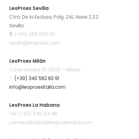
LeoProex Sevilla
Ctra. De la Esclusa, Polg. ZAL, Nave 2.3.2
Sevilla
T:
(+34) 955 658 311
sevilla@leoproex.com
LeoProex Milán
Corso Europa 15, 20122 – Milano
T:
(+39) 340 562 60 91
info@leoproexitalia.com
LeoProex La Habana
Tel: (+53) 530 014 86
comercialcuba@leoproexcuba.com