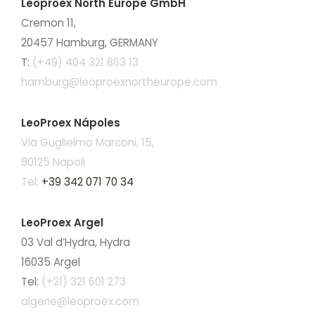
Leoproex North Europe GmbH
Cremon 11,
20457 Hamburg, GERMANY
T:
(+49) 404 321 863 13
hamburg@leoproexnortheurope.com
LeoProex Nápoles
Via Guglielmo Marconi, 15,
80125 Napoli
Tel:
+39 342 071 70 34
LeoProex Argel
03 Val d’Hydra, Hydra
16035 Argel
Tel:
(+21) 321 601 273
algerie@leoproex.com