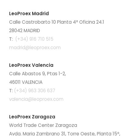
LeoProex Madrid
Calle Castrobarto 10 Planta 4ª Oficina 24.1
28042 MADRID
T:
(+34) 916 710 515
madrid@leoproex.com
LeoProex Valencia
Calle Abastos 9, Ptas 1-2,
46011 VALENCIA
T:
(+34) 963 306 637
valencia@leoproex.com
LeoProex Zaragoza
World Trade Center Zaragoza
Avda. Maria Zambrano 31, Torre Oeste, Planta 15ª,