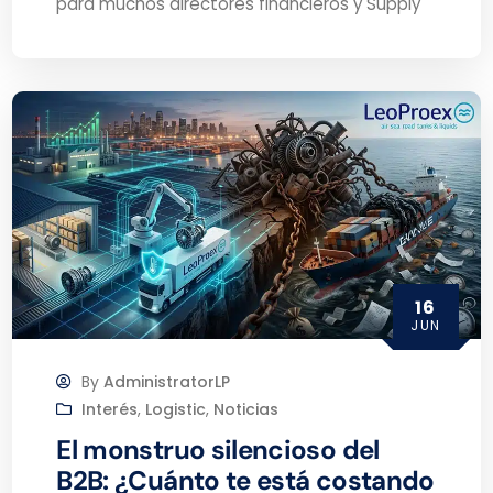
para muchos directores financieros y Supply
16
JUN
By
AdministratorLP
Interés
,
Logistic
,
Noticias
El monstruo silencioso del
B2B: ¿Cuánto te está costando